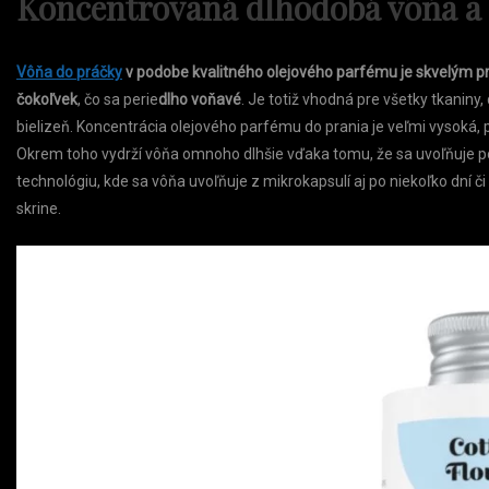
Koncentrovaná dlhodobá vôňa a 
Vôňa do práčky
v podobe kvalitného olejového parfému je skvelým pr
čokoľvek
, čo sa perie
dlho voňavé
. Je totiž vhodná pre všetky tkaniny
bielizeň. Koncentrácia olejového parfému do prania je veľmi vysoká, 
Okrem toho vydrží vôňa omnoho dlhšie vďaka tomu, že sa uvoľňuje po
technológiu, kde sa vôňa uvoľňuje z mikrokapsulí aj po niekoľko dní č
skrine.