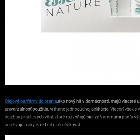
Olejové parfémy do prania
,
ako nový hit v domácnosti, majú viaceré un
univerzálnosť použitia
, vrátane jednoduchej aplikácie. Viacerí však
použitia praktických vôní, ktoré rozvoňajú bielizeň arómami podľa v
používajú a aký efekt od nich očakávať.