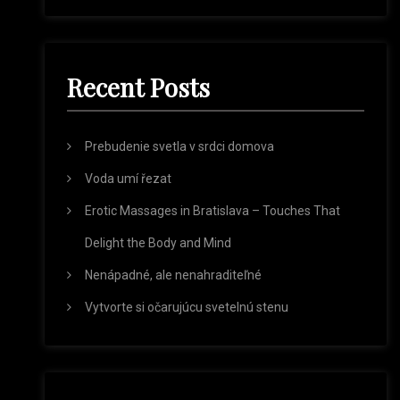
a
a
r
r
c
h
c
Recent Posts
h
f
o
r
Prebudenie svetla v srdci domova
:
Voda umí řezat
Erotic Massages in Bratislava – Touches That
Delight the Body and Mind
Nenápadné, ale nenahraditeľné
Vytvorte si očarujúcu svetelnú stenu