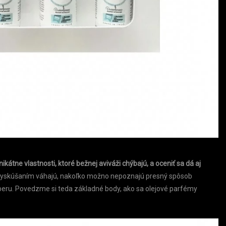
ikátne vlastnosti, ktoré bežnej aviváži chýbajú, a oceniť sa dá aj
 s vyskúšaním váhajú, nakoľko možno nepoznajú presný spôsob
ýberu. Povedzme si teda základné body, ako sa olejové parfémy