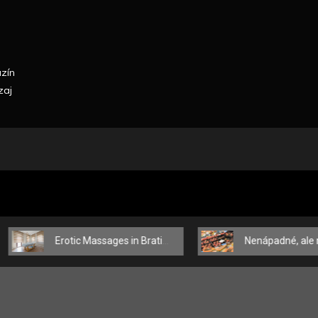
azín
zaj
Erotic Massages in Bratislava – Touches That Delight the Body and Mind
Nenápadné, ale nenahraditeľné