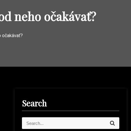
 od neho očakávať?
o očakávať?
Search
S
S
e
e