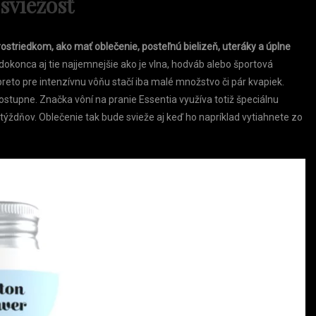
sviežosť
ostriedkom, ako mať oblečenie, posteľnú bielizeň, uteráky a úplne
, dokonca aj tie najjemnejšie ako je vlna, hodváb alebo športová
preto pre intenzívnu vôňu stačí iba malé množstvo či pár kvapiek.
stupne. Značka vôní na pranie Essentia využíva totiž špeciálnu
i týždňov. Oblečenie tak bude svieže aj keď ho napríklad vytiahnete zo