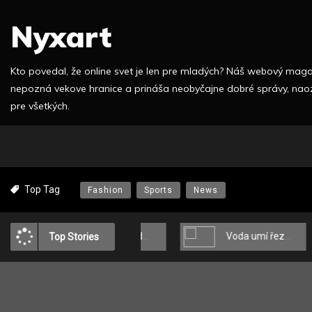
S
Nyxart
k
i
p
Kto povedal, že online svet je len pre mladých? Náš webový mag
t
nepozná vekove hranice a prináša neobyčajne dobré správy, nao
o
pre všetkých.
c
o
n
t
e
Top Tag
Fashion
Sports
News
n
t
Prebudenie svetla v srdci domova
Voda umí řezat
Top Stories