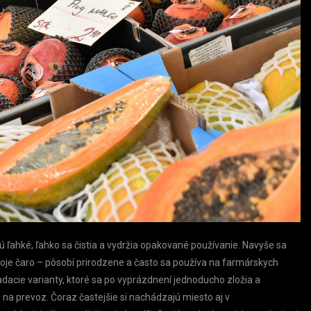
 ľahké, ľahko sa čistia a vydržia opakované používanie. Navyše sa
svoje čaro – pôsobí prirodzene a často sa používa na farmárskych
dacie varianty, ktoré sa po vyprázdnení jednoducho zložia a
 na prevoz. Čoraz častejšie si nachádzajú miesto aj v