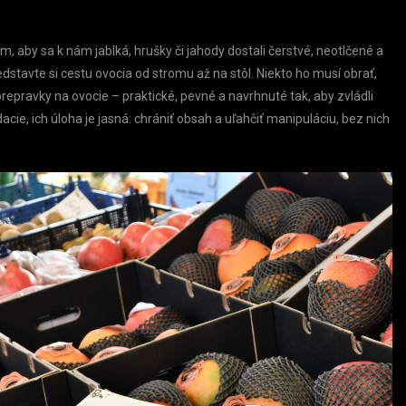
, aby sa k nám jablká, hrušky či jahody dostali čerstvé, neotlčené a
edstavte si cestu ovocia od stromu až na stôl. Niekto ho musí obrať,
 prepravky na ovocie – praktické, pevné a navrhnuté tak, aby zvládli
cie, ich úloha je jasná: chrániť obsah a uľahčiť manipuláciu, bez nich