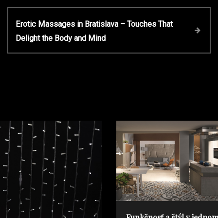
N
Erotic Massages in Bratislava – Touches That
e
Delight the Body and Mind
x
t
P
o
s
t
Funkčnosť a štýl v jedno