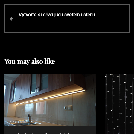
P
P
Vytvorte si očarujúcu svetelnú stenu
r
o
e
v
s
i
o
t
u
You may also like
s
P
n
o
s
a
t
v
i