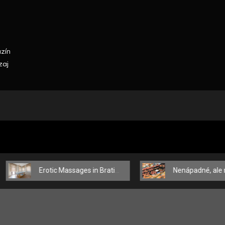
azín
zaj
Erotic Massages in Bratislava – Touches That Delight the Body and Mind
Nenápadné, ale nenahraditeľné