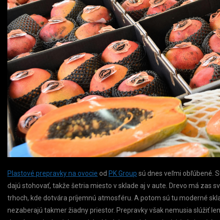
Plastové prepravky na ovocie
od
PK Group
sú dnes veľmi obľúbené. Sú
dajú stohovať, takže šetria miesto v sklade aj v aute. Drevo má zas 
trhoch, kde dotvára príjemnú atmosféru. A potom sú tu moderné skla
nezaberajú takmer žiadny priestor. Prepravky však nemusia slúžiť len