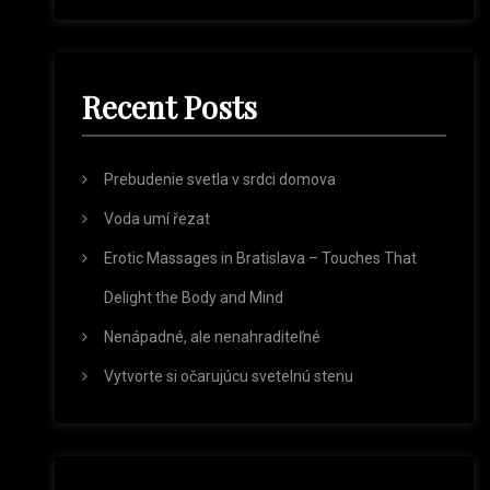
a
a
r
r
c
h
c
Recent Posts
h
f
o
r
Prebudenie svetla v srdci domova
:
Voda umí řezat
Erotic Massages in Bratislava – Touches That
Delight the Body and Mind
Nenápadné, ale nenahraditeľné
Vytvorte si očarujúcu svetelnú stenu