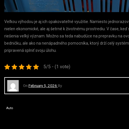
Veľkou výhodou je aj ich opakovateľné využitie. Namiesto jednorazovýc
nielen ekonomické, ale aj šetrné k životnému prostrediu. V čase, ke
riešenia veľký význam. Možno sa teda nabudúce na prepravku na ovoci
bedničku, ale ako na nenápadného pomocníka, ktorý drží celý systém 
pripravená splniť svoju úlohu.
5/5 - (1 vote)
On
February 5, 2026
By
Auto