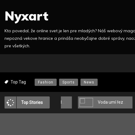
S
Nyxart
k
i
p
Kto povedal, že online svet je len pre mladých? Náš webový mag
t
nepozná vekove hranice a prináša neobyčajne dobré správy, nao
o
pre všetkých.
c
o
n
t
e
Top Tag
Fashion
Sports
News
n
t
udenie svetla v srdci domova
Voda umí řezat
Top Stories