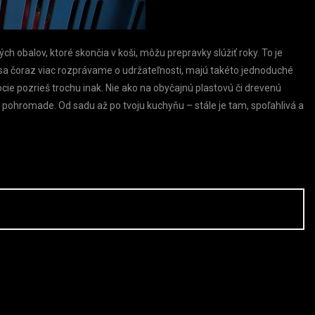
h obalov, ktoré skončia v koši, môžu prepravky slúžiť roky. To je
ď sa čoraz viac rozprávame o udržateľnosti, majú takéto jednoduché
e pozrieš trochu inak. Nie ako na obyčajnú plastovú či drevenú
pohromade. Od sadu až po tvoju kuchyňu – stále je tam, spoľahlivá a