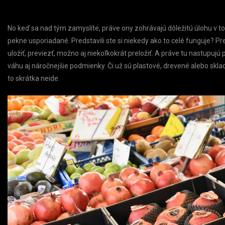
No keď sa nad tým zamyslíte, práve ony zohrávajú dôležitú úlohu v tom
pekne usporiadané. Predstavili ste si niekedy ako to celé funguje? Pr
uložiť, previezť, možno aj niekoľkokrát preložiť. A práve tu nastupujú
váhu aj náročnejšie podmienky. Či už sú plastové, drevené alebo sklada
to skrátka neide.