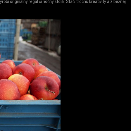
robí originálny regál či nočný stolík. Stačí trochu kreativity a z bežnej