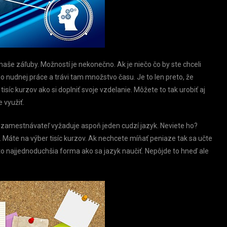
še záľuby. Možností je nekonečno. Ak je niečo čo by ste chceli
o nudnej práce a trávi tam množstvo času. Je to len preto, že
tisíc kurzov ako si doplniť svoje vzdelanie. Môžete to tak urobiť aj
 využiť.
zamestnávateľ vyžaduje aspoň jeden cudzí jazyk. Neviete ho?
 Máte na výber tisíc kurzov. Ak nechcete míňať peniaze tak sa učte
 to najjednoduchšia forma ako sa jazyk naučiť. Nepôjde to hneď ale