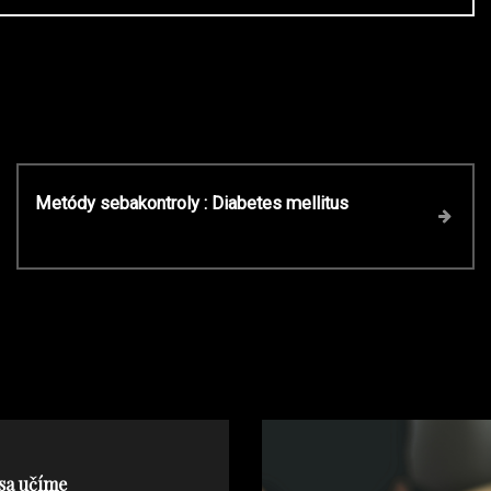
N
Metódy sebakontroly : Diabetes mellitus
e
x
t
P
o
s
t
 sa učíme