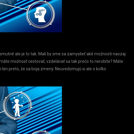
 smutné ale je to tak. Mali by sme sa zamyslieť aké možnosti naozaj
Ak máte možnosť cestovať, vzdelávať sa tak prečo to nerobíte? Máte
 len preto, že sa boja zmeny. Neuvedomujú si ale o koľko