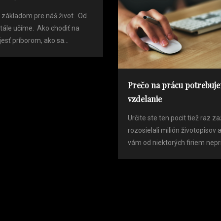
e základom pre náš život. Od
stále učíme. Ako chodiť na
jesť príborom, ako sa...
Prečo na prácu potrebuj
vzdelanie
Určite ste ten pocit tiež raz zaž
rozosielali milión životopisov a
vám od niektorých firiem nepriš