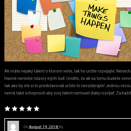
Ak máte nejaký talent o ktorom viete, tak ho určite rozvíjajte. Nenech
hlavné neriešte názory iných ľudí. Uvidíte, že ak sa tomu budete ven
tak ako by ste si to predstavovali určite to nevzdávajte! Jednou vecou 
nemá také schopnosti aby svoj talent nemusel ďalej rozvíjať. Za každ
On
August 19, 2018
By