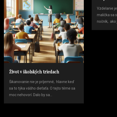
t
Vzdelanie j
v
malička sa 
nočník, ako 
i
g
a
t
Život v školských triedach
i
Šikanovanie nie je príjemné, hlavne keď
sa to týka vášho dieťaťa. O tejto téme sa
o
moc nehovorí. Dalo by sa...
n