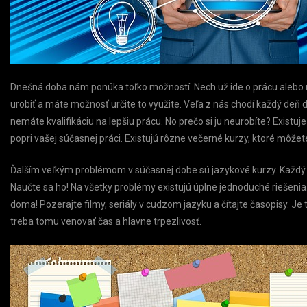
Dnešná doba nám ponúka toľko možností. Nech už ide o prácu alebo na
urobiť a máte možnosť určite to využite. Veľa z nás chodí každý deň d
nemáte kvalifikáciu na lepšiu prácu. No prečo si ju neurobíte? Existuje 
popri vašej súčasnej práci. Existujú rôzne večerné kurzy, ktoré môžete
Ďalším veľkým problémom v súčasnej dobe sú jazykové kurzy. Každý 
Naučte sa ho! Na všetky problémy existujú úplne jednoduché riešenia.
doma! Pozerajte filmy, seriály v cudzom jazyku a čítajte časopisy. Je
treba tomu venovať čas a hlavne trpezlivosť.