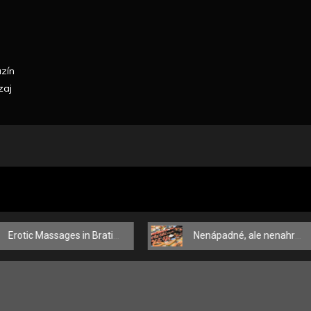
azín
zaj
n Bratislava – Touches That Delight the Body and Mind
Nenápadné, ale nenahraditeľné