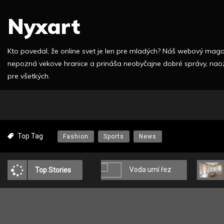
S
Nyxart
k
i
p
Kto povedal, že online svet je len pre mladých? Náš webový mag
t
nepozná vekove hranice a prináša neobyčajne dobré správy, nao
o
pre všetkých.
c
o
n
t
e
Top Tag
Fashion
Sports
News
n
t
vetla v srdci domova
Voda umí řezat
Erotic Massages i
Top Stories