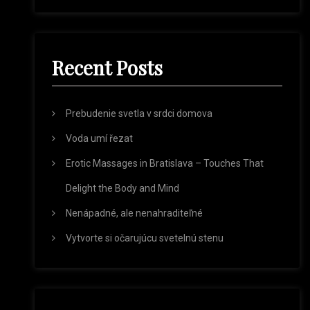
a
a
r
r
c
h
c
Recent Posts
h
f
o
r
Prebudenie svetla v srdci domova
:
Voda umí řezat
Erotic Massages in Bratislava – Touches That
Delight the Body and Mind
Nenápadné, ale nenahraditeľné
Vytvorte si očarujúcu svetelnú stenu