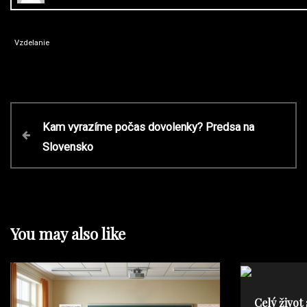
Vzdelanie
P
P
Kam vyrazíme počas dovolenky? Predsa na
r
Slovensko
o
e
v
s
i
o
t
u
You may also like
s
P
n
o
s
a
Celý život