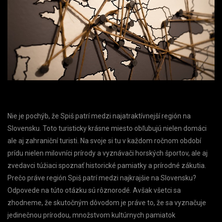
Nie je pochýb, že Spiš patrí medzi najatraktívnejší región na
Slovensku. Toto turisticky krásne miesto obľubujú nielen domáci
ale aj zahraniční turisti. Na svoje si tu v každom ročnom období
prídu nielen milovníci prírody a vyznávači horských športov, ale aj
zvedavci túžiaci spoznať historické pamiatky a prírodné zákutia.
Prečo práve región Spiš patrí medzi najkrajšie na Slovensku?
Odpovede na túto otázku sú rôznorodé. Avšak všetci sa
zhodneme, že skutočným dôvodom je práve to, že sa vyznačuje
jedinečnou prírodou, množstvom kultúrnych pamiatok