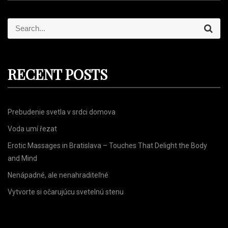
S
S
e
e
a
r
a
c
r
h
RECENT POSTS
c
h
f
Prebudenie svetla v srdci domova
o
r
Voda umí řezat
:
Erotic Massages in Bratislava – Touches That Delight the Body
and Mind
Nenápadné, ale nenahraditeľné
Vytvorte si očarujúcu svetelnú stenu