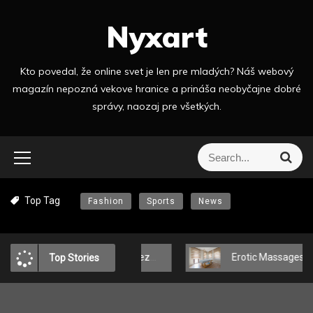
S
Nyxart
k
i
p
Kto povedal, že online svet je len pre mladých? Náš webový
t
magazín nepozná vekove hranice a prináša neobyčajne dobré
o
správy, naozaj pre všetkých.
c
o
n
S
S
t
e
e
a
e
a
r
n
Top Tag
Fashion
Sports
News
r
c
t
h
c
h
f
Voda umí řezat
Erotic Massages in Bratislava – Touches That Delight the Body and Mind
Top Stories
o
r
: