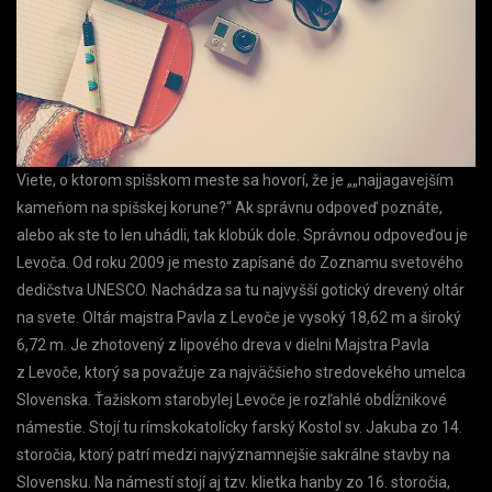
Viete, o ktorom spišskom meste sa hovorí, že je „„najjagavejším
kameňom na spišskej korune?“ Ak správnu odpoveď poznáte,
alebo ak ste to len uhádli, tak klobúk dole. Správnou odpoveďou je
Levoča. Od roku 2009 je mesto zapísané do Zoznamu svetového
dedičstva UNESCO. Nachádza sa tu najvyšší gotický drevený oltár
na svete. Oltár majstra Pavla z Levoče je vysoký 18,62 m a široký
6,72 m. Je zhotovený z lipového dreva v dielni Majstra Pavla
z Levoče, ktorý sa považuje za najväčšieho stredovekého umelca
Slovenska. Ťažiskom starobylej Levoče je rozľahlé obdĺžnikové
námestie. Stojí tu rímskokatolícky farský Kostol sv. Jakuba zo 14.
storočia, ktorý patrí medzi najvýznamnejšie sakrálne stavby na
Slovensku. Na námestí stojí aj tzv. klietka hanby zo 16. storočia,