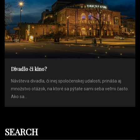
Divadlo či kino?
Návšteva divadla, či inej spoločenskej udalosti, prináša aj
množstvo otázok, na ktoré sa pýtate sami seba veľmi často.
Ako sa...
SEARCH