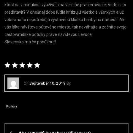
ktorá sa v minulosti využívala na verejné pranierovanie. Viete si to
predstaviť? V dnešnej dobe ľudia kritizujú všetko a všetkých a už
vôbec na to nepotrebujú vystavenú klietku hanby na námestí. Ak
vás láka návšteva pútavého miesta, tak neváhajte a začnite svoje
cestovateľské potulky práve návštevou Levoče.
Slovensko má čo ponúknuť!
On
September 10, 2019
By
Kultúra
P
P