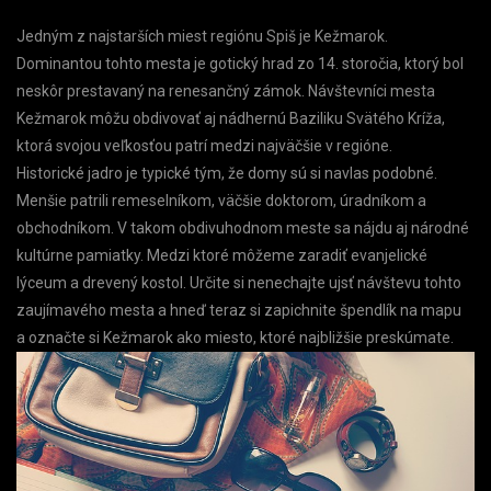
Jedným z najstarších miest regiónu Spiš je Kežmarok.
Dominantou tohto mesta je gotický hrad zo 14. storočia, ktorý bol
neskôr prestavaný na renesančný zámok. Návštevníci mesta
Kežmarok môžu obdivovať aj nádhernú Baziliku Svätého Kríža,
ktorá svojou veľkosťou patrí medzi najväčšie v regióne.
Historické jadro je typické tým, že domy sú si navlas podobné.
Menšie patrili remeselníkom, väčšie doktorom, úradníkom a
obchodníkom. V takom obdivuhodnom meste sa nájdu aj národné
kultúrne pamiatky. Medzi ktoré môžeme zaradiť evanjelické
lýceum a drevený kostol. Určite si nenechajte ujsť návštevu tohto
zaujímavého mesta a hneď teraz si zapichnite špendlík na mapu
a označte si Kežmarok ako miesto, ktoré najbližšie preskúmate.