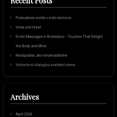
Recent Posts
f
a
o
r
Prebudenie svetla v srdci domova
t
:
Voda umí řezat
i
Erotic Massages in Bratislava – Touches That Delight
the Body and Mind
o
Nenápadné, ale nenahraditeľné
n
Vytvorte si očarujúcu svetelnú stenu
Archives
April 2026