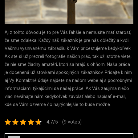
Aj z tohto dôvodu je to pre Vás ľahšie a nemusíte mať starosť,
že sme zďaleka. Každý náš zákazník je pre nás dôležitý a kvôli
Vášmu vysnívanému zábradliu k Vám pricestujeme kedykoľvek.
Ak ste si už prezreli fotografie našich prác, tak už istotne viete,
že nie sme žiadny amatéri, ktorí sa hrajú s ohňom. Naša práca
je docenená už stovkami spokojných zákazníkov. Pridajte k nim
aj Vy.
Kontaktné údaje nájdete na našom webe aj s podrobnými
informáciami týkajúcimi sa našej práce. Ak Vás zaujíma niečo
viac neváhajte nám kedykoľvek zavolať alebo napísať e-mail,
kde sa Vám ozveme čo najrýchlejšie to bude možné.
4.7/5 - (9 votes)