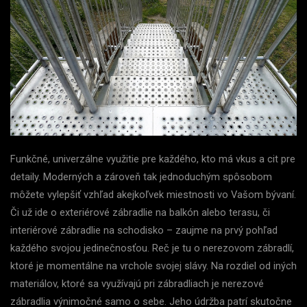
Funkčné, univerzálne využitie pre každého, kto má vkus a cit pre
detaily. Moderných a zároveň tak jednoduchým spôsobom
môžete vylepšiť vzhľad akejkoľvek miestnosti vo Vašom bývaní.
Či už ide o exteriérové zábradlie na balkón alebo terasu, či
interiérové zábradlie na schodisko – zaujme na prvý pohľad
každého svojou jedinečnosťou. Reč je tu o nerezovom zábradlí,
ktoré je momentálne na vrchole svojej slávy. Na rozdiel od iných
materiálov, ktoré sa využívajú pri zábradliach je nerezové
zábradlia výnimočné samo o sebe. Jeho údržba patrí skutočne