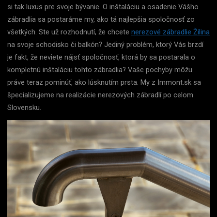
si tak luxus pre svoje bývanie. O inštaláciu a osadenie Vášho
zábradlia sa postaráme my, ako tá najlepšia spoločnosť zo
všetkých.
Ste už rozhodnutí, že chcete
nerezové zábradlie Žilina
na svoje schodisko či balkón? Jediný problém, ktorý Vás brzdí
je fakt, že neviete nájsť spoločnosť, ktorá by sa postarala o
kompletnú inštaláciu tohto zábradlia? Vaše pochyby môžu
práve teraz pominúť, ako lúsknutím prsta. My z Immont.sk sa
špecializujeme na realizácie nerezových zábradlí po celom
Slovensku.