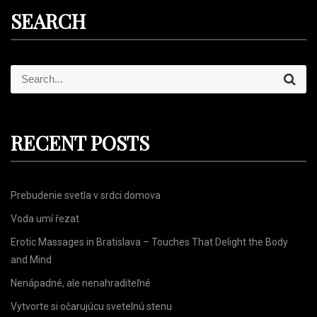
SEARCH
S
S
e
e
a
r
a
c
r
h
RECENT POSTS
c
h
f
Prebudenie svetla v srdci domova
o
r
Voda umí řezat
:
Erotic Massages in Bratislava – Touches That Delight the Body
and Mind
Nenápadné, ale nenahraditeľné
Vytvorte si očarujúcu svetelnú stenu