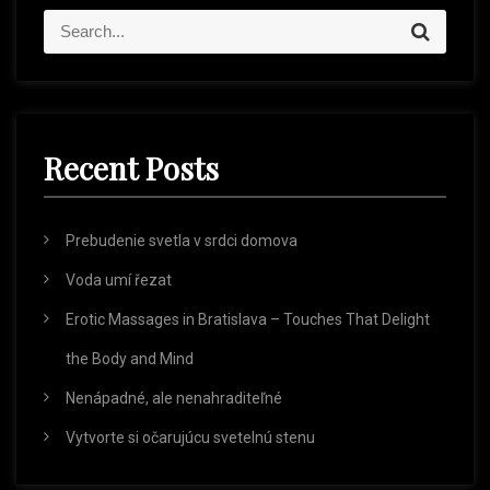
t
S
S
v
e
e
a
a
r
i
r
c
h
c
Recent Posts
h
g
f
o
a
r
Prebudenie svetla v srdci domova
:
t
Voda umí řezat
Erotic Massages in Bratislava – Touches That Delight
i
the Body and Mind
o
Nenápadné, ale nenahraditeľné
Vytvorte si očarujúcu svetelnú stenu
n