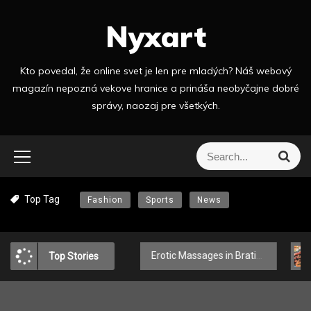
S
Nyxart
k
i
p
Kto povedal, že online svet je len pre mladých? Náš webový
t
magazín nepozná vekove hranice a prináša neobyčajne dobré
o
správy, naozaj pre všetkých.
c
o
n
S
S
t
e
e
a
e
a
r
n
Top Tag
Fashion
Sports
News
r
c
t
h
c
h
f
řezat
Erotic Massages in Bratislava – Touches That Delight the Body and Mind
Nenápad
Top Stories
o
r
: